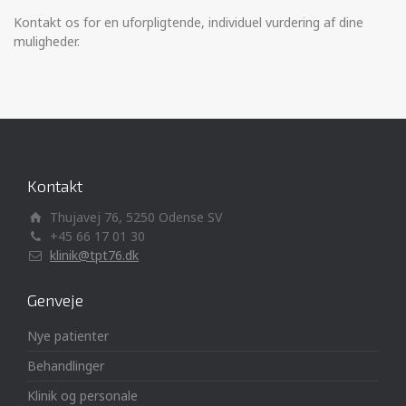
Kontakt os for en uforpligtende, individuel vurdering af dine
muligheder.
Kontakt
Thujavej 76, 5250 Odense SV
+45 66 17 01 30
klinik@tpt76.dk
Genveje
Nye patienter
Behandlinger
Klinik og personale