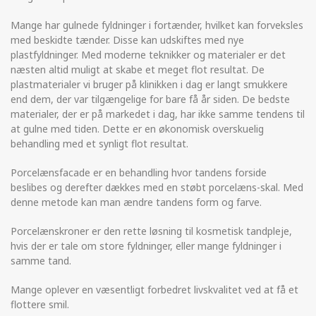
Mange har gulnede fyldninger i fortænder, hvilket kan forveksles
med beskidte tænder. Disse kan udskiftes med nye
plastfyldninger. Med moderne teknikker og materialer er det
næsten altid muligt at skabe et meget flot resultat. De
plastmaterialer vi bruger på klinikken i dag er langt smukkere
end dem, der var tilgængelige for bare få år siden. De bedste
materialer, der er på markedet i dag, har ikke samme tendens til
at gulne med tiden. Dette er en økonomisk overskuelig
behandling med et synligt flot resultat.
Porcelænsfacade er en behandling hvor tandens forside
beslibes og derefter dækkes med en støbt porcelæns-skal. Med
denne metode kan man ændre tandens form og farve.
Porcelænskroner er den rette løsning til kosmetisk tandpleje,
hvis der er tale om store fyldninger, eller mange fyldninger i
samme tand.
Mange oplever en væsentligt forbedret livskvalitet ved at få et
flottere smil.