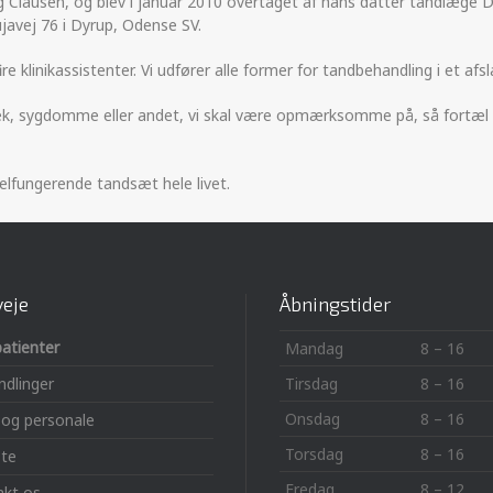
ng Clausen, og blev i januar 2010 overtaget af hans datter tandlæge 
ujavej 76 i Dyrup, Odense SV.
ire klinikassistenter. Vi udfører alle former for tandbehandling i et af
, sygdomme eller andet, vi skal være opmærksomme på, så fortæl det,
velfungerende tandsæt hele livet.
eje
Åbningstider
atienter
Mandag
8 – 16
dlinger
Tirsdag
8 – 16
Onsdag
8 – 16
k og personale
Torsdag
8 – 16
ste
Fredag
8 – 12
akt os