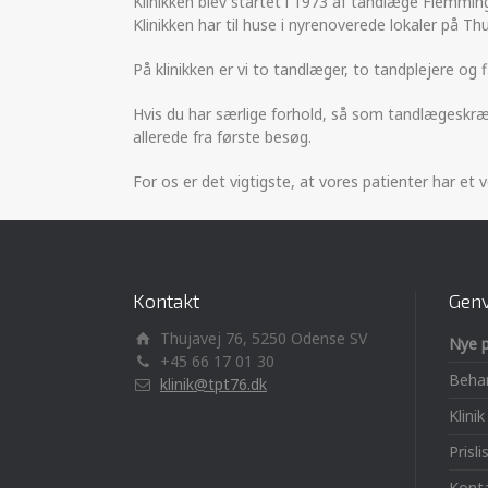
Klinikken blev startet i 1973 af tandlæge Flemmi
Klinikken har til huse i nyrenoverede lokaler på Th
På klinikken er vi to tandlæger, to tandplejere og f
Hvis du har særlige forhold, så som tandlægeskræk
allerede fra første besøg.
For os er det vigtigste, at vores patienter har et 
Kontakt
Genv
Thujavej 76, 5250 Odense SV
Nye p
+45 66 17 01 30
Behan
klinik@tpt76.dk
Klini
Prisli
Kont