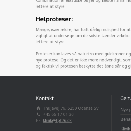
kombination af elastiske bøjler og fæste i små in
lettere at styre.
Helproteser:
Mange, især ældre, har haft dårlig mulighed for at
vigtigt at undersøge om de sidste tænder virkelig 
lettere at styre.
Proteser kan laves så naturtro med guldkroner og
nye protese. Og det er ikke mere nødvendigt, som 
og faktisk vil protesen beskytte det åbne sår og
Kontakt
Genv
Thujavej 76, 5250 Odense SV
Nye p
+45 66 17 01 30
Behan
klinik@tpt76.dk
Klini