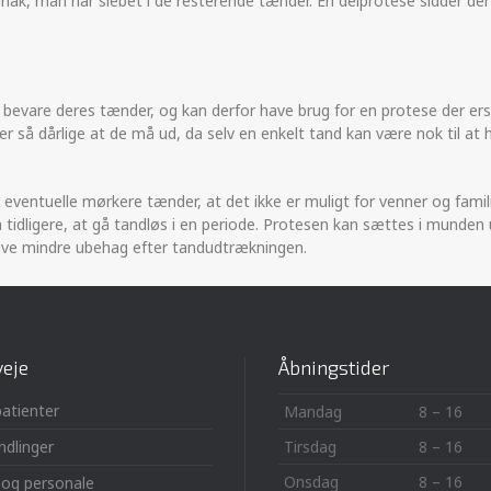
dhak, man har slebet i de resterende tænder. En delprotese sidder de
 bevare deres tænder, og kan derfor have brug for en protese der ers
er så dårlige at de må ud, da selv en enkelt tand kan være nok til at 
 eventuelle mørkere tænder, at det ikke er muligt for venner og fami
tidligere, at gå tandløs i en periode. Protesen kan sættes i munden 
 give mindre ubehag efter tandudtrækningen.
eje
Åbningstider
atienter
Mandag
8 – 16
dlinger
Tirsdag
8 – 16
Onsdag
8 – 16
k og personale