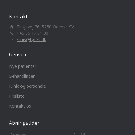
Kontakt
Thujavej 76, 5250 Odense SV
+45 66 17 01 30
klinik@tpt76.dk
Genveje
Nye patienter
Behandlinger
Klinik og personale
Prisliste
Kontakt os
Åbningstider
Mandag
8 – 16