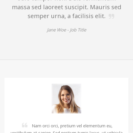
et suscipit. Mauris sed
dapibus. Vivamu
a, a facilisis elit.
nisi. Aenean vulpu
e Woe -
Job Title
William Woe -
Nam orci orci, pretium vel elementum eu,
vestibulum at sapien. Sed pretium turpis lacus, ut vehicula