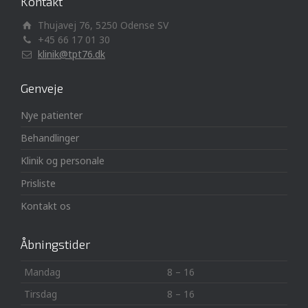
Kontakt
Thujavej 76, 5250 Odense SV
+45 66 17 01 30
klinik@tpt76.dk
Genveje
Nye patienter
Behandlinger
Klinik og personale
Prisliste
Kontakt os
Åbningstider
Mandag
8 – 16
Tirsdag
8 – 16