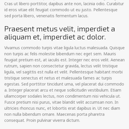
Cras ut libero porttitor, dapibus ante non, lacinia odio. Curabitur
id eros vitae elit feugiat commodo ut eu justo. Pellentesque
sed porta libero, venenatis fermentum lacus.
Praesent metus velit, imperdiet a
aliquam et, imperdiet ac dolor.
Vivamus commodo turpis vitae ligula luctus malesuada. Quisque
non turpis ac felis molestie bibendum nec eget sem. Mauris
feugiat pretium est, at iaculis est. Integer nec eros velit. Aenean
rutrum, sapien non consectetur gravida, lectus velit tristique
ligula, vel sagittis est nulla et velit. Pellentesque habitant morbi
tristique senectus et netus et malesuada fames ac turpis
egestas. Sed porttitor tincidunt urna, vel placerat dui commodo
a. Integer placerat arcu et neque sollicitudin vestibulum. Etiam
ullamcorper sodales lectus, non condimentum nisi vehicula ut.
Fusce pretium nisi purus, vitae blandit velit accumsan non. In
ultricies rhoncus nunc, et lobortis erat dapibus in. Ut nec diam
non nulla bibendum ornare. Maecenas porta pharetra
consequat. Proin pulvinar viverra dictum.