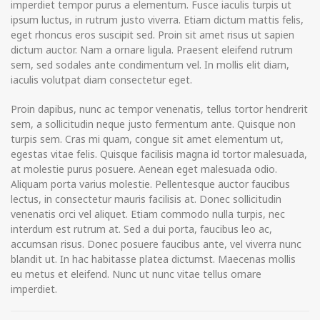
imperdiet tempor purus a elementum. Fusce iaculis turpis ut
ipsum luctus, in rutrum justo viverra. Etiam dictum mattis felis,
eget rhoncus eros suscipit sed. Proin sit amet risus ut sapien
dictum auctor. Nam a ornare ligula. Praesent eleifend rutrum
sem, sed sodales ante condimentum vel. In mollis elit diam,
iaculis volutpat diam consectetur eget.
Proin dapibus, nunc ac tempor venenatis, tellus tortor hendrerit
sem, a sollicitudin neque justo fermentum ante. Quisque non
turpis sem. Cras mi quam, congue sit amet elementum ut,
egestas vitae felis. Quisque facilisis magna id tortor malesuada,
at molestie purus posuere. Aenean eget malesuada odio.
Aliquam porta varius molestie. Pellentesque auctor faucibus
lectus, in consectetur mauris facilisis at. Donec sollicitudin
venenatis orci vel aliquet. Etiam commodo nulla turpis, nec
interdum est rutrum at. Sed a dui porta, faucibus leo ac,
accumsan risus. Donec posuere faucibus ante, vel viverra nunc
blandit ut. In hac habitasse platea dictumst. Maecenas mollis
eu metus et eleifend. Nunc ut nunc vitae tellus ornare
imperdiet.