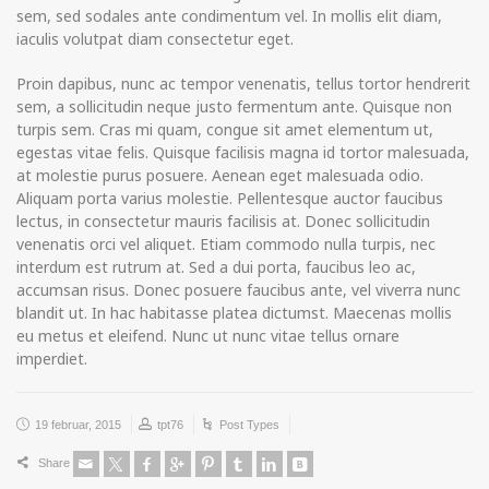
sem, sed sodales ante condimentum vel. In mollis elit diam,
iaculis volutpat diam consectetur eget.
Proin dapibus, nunc ac tempor venenatis, tellus tortor hendrerit
sem, a sollicitudin neque justo fermentum ante. Quisque non
turpis sem. Cras mi quam, congue sit amet elementum ut,
egestas vitae felis. Quisque facilisis magna id tortor malesuada,
at molestie purus posuere. Aenean eget malesuada odio.
Aliquam porta varius molestie. Pellentesque auctor faucibus
lectus, in consectetur mauris facilisis at. Donec sollicitudin
venenatis orci vel aliquet. Etiam commodo nulla turpis, nec
interdum est rutrum at. Sed a dui porta, faucibus leo ac,
accumsan risus. Donec posuere faucibus ante, vel viverra nunc
blandit ut. In hac habitasse platea dictumst. Maecenas mollis
eu metus et eleifend. Nunc ut nunc vitae tellus ornare
imperdiet.
19 februar, 2015
tpt76
Post Types
Share