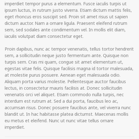
imperdiet tempor purus a elementum. Fusce iaculis turpis ut
ipsum luctus, in rutrum justo viverra. Etiam dictum mattis felis,
eget rhoncus eros suscipit sed. Proin sit amet risus ut sapien
dictum auctor. Nam a ornare ligula. Praesent eleifend rutrum
sem, sed sodales ante condimentum vel. In mollis elit diam,
iaculis volutpat diam consectetur eget.
Proin dapibus, nunc ac tempor venenatis, tellus tortor hendrerit
sem, a sollicitudin neque justo fermentum ante. Quisque non
turpis sem. Cras mi quam, congue sit amet elementum ut,
egestas vitae felis. Quisque facilisis magna id tortor malesuada,
at molestie purus posuere. Aenean eget malesuada odio.
Aliquam porta varius molestie. Pellentesque auctor faucibus
lectus, in consectetur mauris facilisis at. Donec sollicitudin
venenatis orci vel aliquet. Etiam commodo nulla turpis, nec
interdum est rutrum at. Sed a dui porta, faucibus leo ac,
accumsan risus. Donec posuere faucibus ante, vel viverra nunc
blandit ut. In hac habitasse platea dictumst. Maecenas mollis
eu metus et eleifend. Nunc ut nunc vitae tellus ornare
imperdiet.