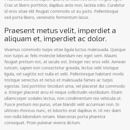
Cras ut libero porttitor, dapibus ante non, lacinia odio. Curabitur
id eros vitae elit feugiat commodo ut eu justo. Pellentesque
sed porta libero, venenatis fermentum lacus.
Praesent metus velit, imperdiet a
aliquam et, imperdiet ac dolor.
Vivamus commodo turpis vitae ligula luctus malesuada. Quisque
non turpis ac felis molestie bibendum nec eget sem. Mauris
feugiat pretium est, at iaculis est. Integer nec eros velit. Aenean
rutrum, sapien non consectetur gravida, lectus velit tristique
ligula, vel sagittis est nulla et velit. Pellentesque habitant morbi
tristique senectus et netus et malesuada fames ac turpis
egestas. Sed porttitor tincidunt urna, vel placerat dui commodo
a. Integer placerat arcu et neque sollicitudin vestibulum. Etiam
ullamcorper sodales lectus, non condimentum nisi vehicula ut.
Fusce pretium nisi purus, vitae blandit velit accumsan non. In
ultricies rhoncus nunc, et lobortis erat dapibus in. Ut nec diam
non nulla bibendum ornare. Maecenas porta pharetra
consequat. Proin pulvinar viverra dictum.