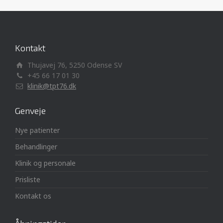
Kontakt
Thujavej 76, 5250 Odense SV
+45 66 17 01 30
klinik@tpt76.dk
Genveje
Nye patienter
Behandlinger
Klinik og personale
Prisliste
Kontakt os